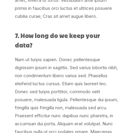
amet, viverra ut tortor. Vestibulum ante ipsum
primis in faucibus orci luctus et ultrices posuere
cubilia curae; Cras sit amet augue libero.
7. How long do we keep your
data?
Nam ut turpis sapien. Donec pellentesque
dignissim ipsum in sagittis. Sed varius lobortis nibh,
non condimentum libero varius sed. Phasellus
eleifend luctus cursus. Etiam quis laoreet leo.
Donec sed turpis porttitor, commodo velit
posuere, malesuada ligula. Pellentesque dui ipsum,
fringilla quis fringilla non, malesuada sed arcu.
Praesent efficitur nunc dapibus nunc pharetra, in
accumsan dui porta. Aliquam erat volutpat. Nunc
faucibus nulla ut orci sodales ornare. Maecenas